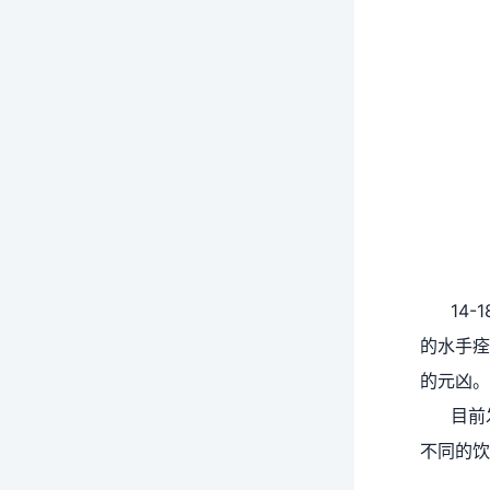
14
的水手痊
的元凶。
目前
不同的饮