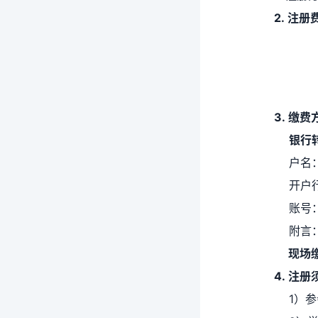
2. 注册
3. 缴费
银行转
户名
开户
账号：0
附言：
现场缴
4. 注册
1）