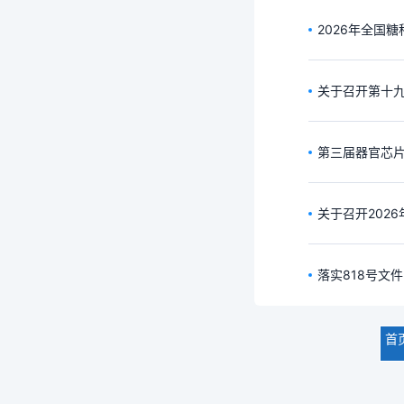
2026年全国
关于召开第十
关于召开202
落实818号文
首